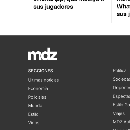
What
sus jugadores
sus 
Política
SECCIONES
Socieda
Últimas noticias
Deporte
Economía
Espectác
Policiales
Estilo G
Mundo
Viajes
Estilo
MDZ Au
Vinos