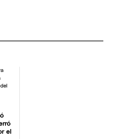
gó
erró
r el