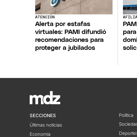
ATENCIÓN
AFILI
Alerta por estafas
PAMI
virtuales: PAMI difundió
para
recomendaciones para
domi
proteger a jubilados
solic
Política
SECCIONES
Socieda
Últimas noticias
Deporte
Economía