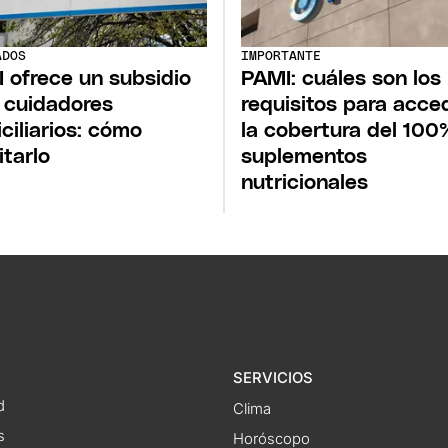
ADOS
IMPORTANTE
 ofrece un subsidio
PAMI: cuáles son los
 cuidadores
requisitos para acce
ciliarios: cómo
la cobertura del 100
itarlo
suplementos
nutricionales
SERVICIOS
d
Clima
s
Horóscopo