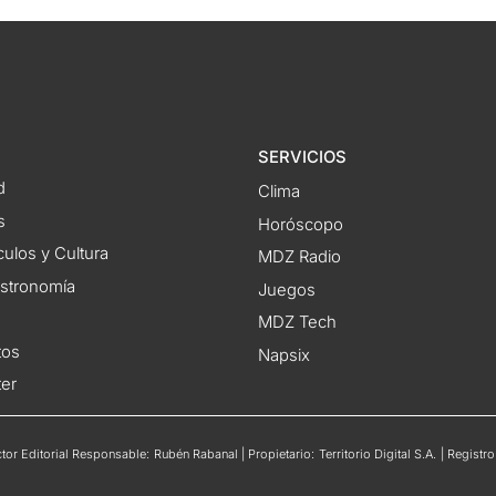
SERVICIOS
d
Clima
s
Horóscopo
ulos y Cultura
MDZ Radio
astronomía
Juegos
MDZ Tech
tos
Napsix
ter
or Editorial Responsable: Rubén Rabanal | Propietario: Territorio Digital S.A. | Regis