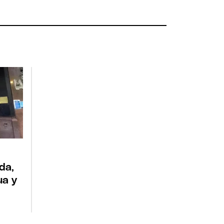
da,
ua y