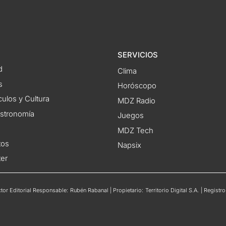
SERVICIOS
d
Clima
s
Horóscopo
ulos y Cultura
MDZ Radio
astronomía
Juegos
MDZ Tech
tos
Napsix
ter
or Editorial Responsable: Rubén Rabanal | Propietario: Territorio Digital S.A. | Regis