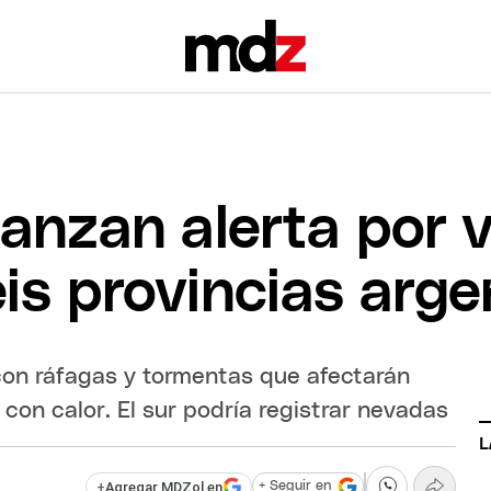
lanzan alerta por 
is provincias arge
 con ráfagas y tormentas que afectarán
á con calor. El sur podría registrar nevadas
L
+
Agregar MDZol en
+ Seguir en