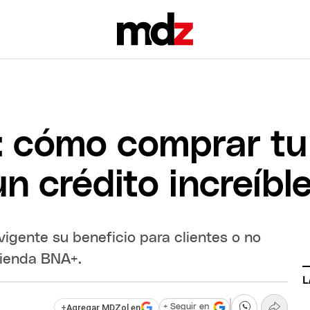
: cómo comprar tu
n crédito increíbl
igente su beneficio para clientes o no
Tienda BNA+.
L
+
Agregar MDZol en
+ Seguir en