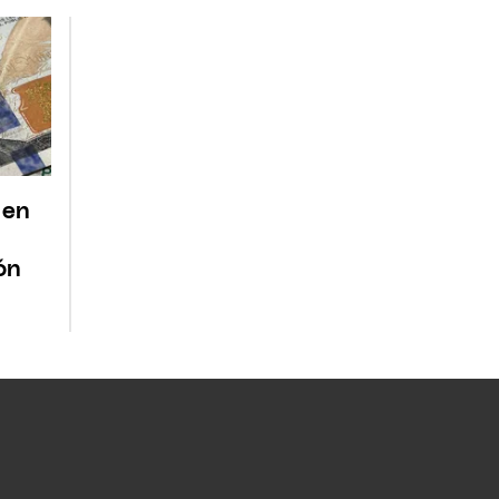
 en
ón