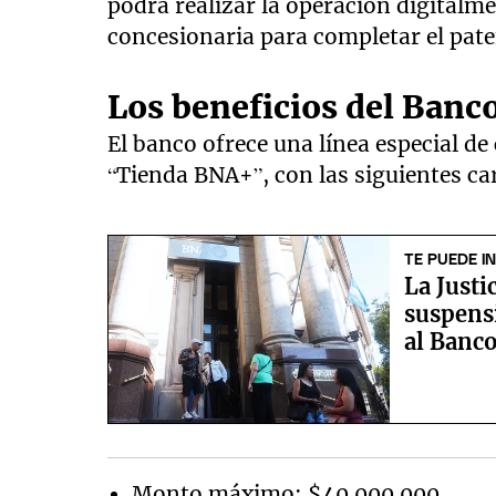
podrá realizar la operación digitalme
concesionaria para completar el pate
Los beneficios del Banc
El banco ofrece una línea especial de
“Tienda BNA+”, con las siguientes car
TE PUEDE I
La Justi
suspens
al Banc
Monto máximo: $40.000.000