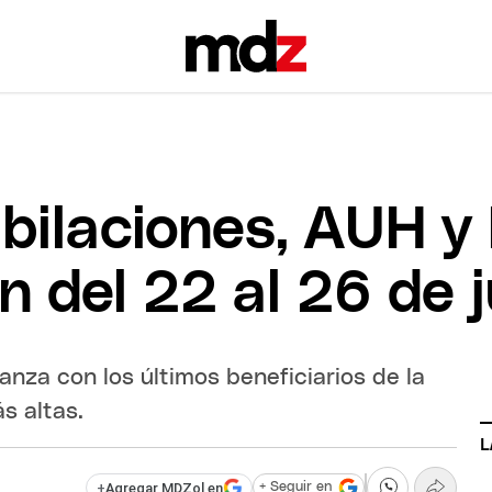
bilaciones, AUH y
 del 22 al 26 de j
nza con los últimos beneficiarios de la
ás altas.
L
+
Agregar MDZol en
+ Seguir en