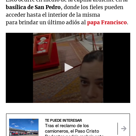
basílica de San Pedro
, donde los fieles pueden
acceder hasta el interior de la misma
para brindar un último adiós al
papa Francisco
.
0
seconds
of
24
TE PUEDE INTERESAR
seconds
Tras el reclamo de los
camioneros, el Paso Cristo