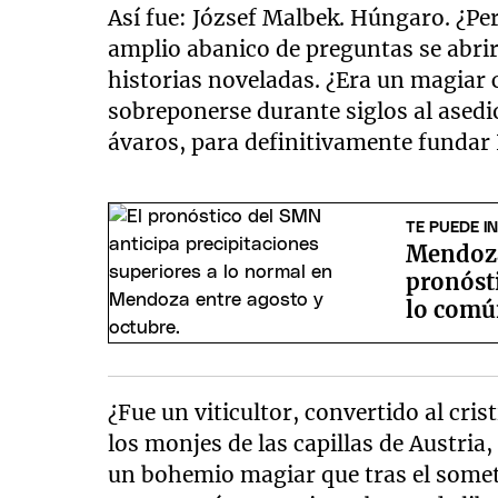
Así fue: József Malbek. Húngaro. ¿Pe
amplio abanico de preguntas se abrir
historias noveladas. ¿Era un magiar 
sobreponerse durante siglos al asedi
ávaros, para definitivamente fundar 
TE PUEDE I
Mendoza 
pronósti
lo común
¿Fue un viticultor, convertido al cris
los monjes de las capillas de Austria,
un bohemio magiar que tras el somet