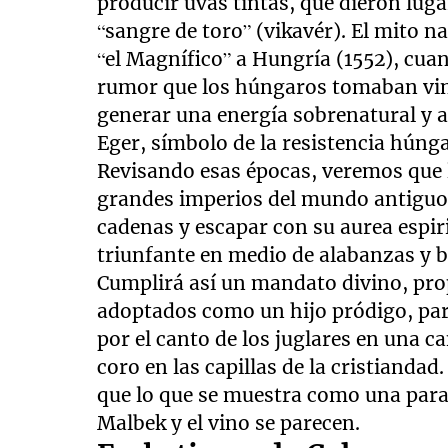
producir uvas tintas, que dieron lu
“sangre de toro” (vikavér). El mito n
“el Magnífico” a Hungría (1552), cuan
rumor que los húngaros tomaban vin
generar una energía sobrenatural y as
Eger, símbolo de la resistencia húnga
Revisando esas épocas, veremos que l
grandes imperios del mundo antiguo 
cadenas y escapar con su aurea espiri
triunfante en medio de alabanzas y b
Cumplirá así un mandato divino, pro
adoptados como un hijo pródigo, par
por el canto de los juglares en una 
coro en las capillas de la cristiandad.
que lo que se muestra como una parad
Malbek y el vino se parecen.