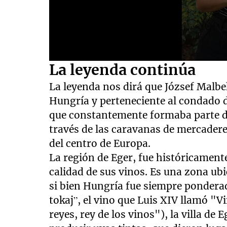
0
La leyenda continúa
seconds
of
La leyenda nos dirá que József Malbe
1
minute,
Hungría y perteneciente al condado de
9
seconds
Volume
que constantemente formaba parte d
90%
través de las caravanas de mercadere
del centro de Europa.
La región de Eger, fue históricament
calidad de sus vinos. Es una zona ub
si bien Hungría fue siempre ponderad
tokaj”, el vino que Luis XIV llamó 
reyes, rey de los vinos"), la villa de 