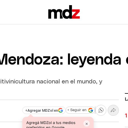
Mendoza: leyenda e
itivinicultura nacional en el mundo, y
L
+
Agregar MDZol en
+ Seguir en
Agregá MDZol a tus medios
×
preferidos en Google