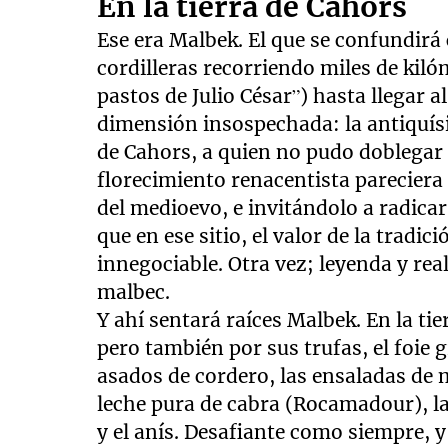
En la tierra de Cahors
Ese era Malbek. El que se confundirá 
cordilleras recorriendo miles de kiló
pastos de Julio César”) hasta llegar 
dimensión insospechada: la antiquísi
de Cahors, a quien no pudo doblegar n
florecimiento renacentista pareciera
del medioevo, e invitándolo a radica
que en ese sitio, el valor de la tradi
innegociable. Otra vez; leyenda y rea
malbec.
Y ahí sentará raíces Malbek. En la ti
pero también por sus trufas, el foie 
asados de cordero, las ensaladas de m
leche pura de cabra (Rocamadour), la 
y el anís. Desafiante como siempre, 