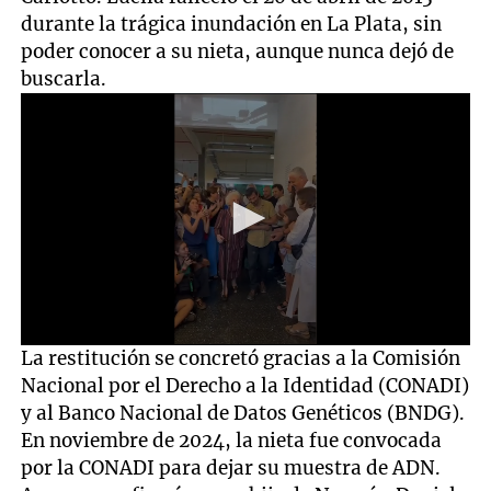
durante la trágica inundación en La Plata, sin
poder conocer a su nieta, aunque nunca dejó de
buscarla.
0
La restitución se concretó gracias a la Comisión
seconds
Nacional por el Derecho a la Identidad (CONADI)
of
32
y al Banco Nacional de Datos Genéticos (BNDG).
seconds
En noviembre de 2024, la nieta fue convocada
por la CONADI para dejar su muestra de ADN.