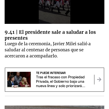
0
seconds
9.41 | El presidente sale a saludar a los
of
presentes
23
seconds
Luego de la ceremonia, Javier Milei salió a
saludar al centenar de personas que se
acercaron a acompañarlo.
TE PUEDE INTERESAR
Tras el fracaso con Propiedad
Privada, el Gobierno baja una
nueva línea y solo priorizará
proyectos claves para Milei