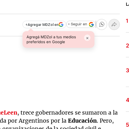
L
+
Agregar MDZol en
+ Seguir en
Agregá MDZol a tus medios
×
preferidos en Google
ueLeen
, trece gobernadores se sumaron a la
ada por Argentinos por la
Educación
. Pero,
rganizaciones de la sociedad civil e