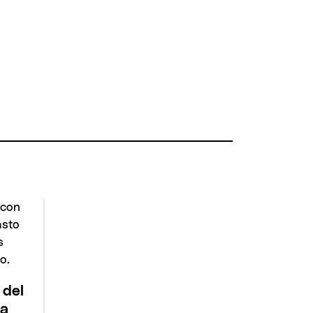
 del
la