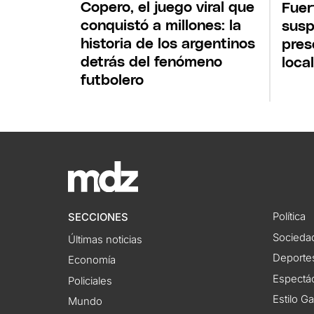
Copero, el juego viral que
Fuer
conquistó a millones: la
susp
historia de los argentinos
pres
detrás del fenómeno
loca
futbolero
Política
SECCIONES
Socieda
Últimas noticias
Deporte
Economía
Espectác
Policiales
Estilo G
Mundo