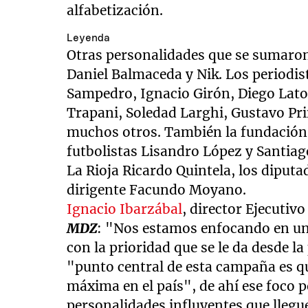
alfabetización.
Leyenda
Otras personalidades que se sumaron
Daniel Balmaceda y Nik. Los periodist
Sampedro, Ignacio Girón, Diego Lator
Trapani, Soledad Larghi, Gustavo Pri
muchos otros. También la fundación 
futbolistas Lisandro López y Santiag
La Rioja Ricardo Quintela, los diputa
dirigente Facundo Moyano.
Ignacio Ibarzábal
, director Ejecutiv
MDZ
: "Nos estamos enfocando en una
con la prioridad que se le da desde la 
"punto central de esta campaña es que
máxima en el país", de ahí ese foco 
personalidades influyentes que lleg