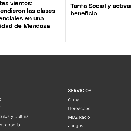
tes vientos:
Tarifa Social y activa
endieron las clases
beneficio
enciales en una
lidad de Mendoza
SERVICIOS
d
Clima
s
Horóscopo
ulos y Cultura
MDZ Radio
astronomía
Juegos