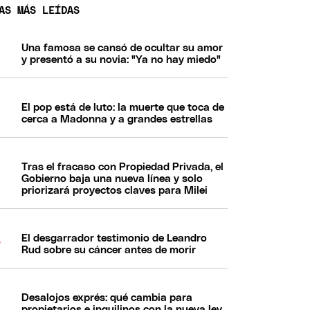
AS MÁS LEÍDAS
Una famosa se cansó de ocultar su amor
y presentó a su novia: "Ya no hay miedo"
El pop está de luto: la muerte que toca de
cerca a Madonna y a grandes estrellas
Tras el fracaso con Propiedad Privada, el
Gobierno baja una nueva línea y solo
priorizará proyectos claves para Milei
El desgarrador testimonio de Leandro
Rud sobre su cáncer antes de morir
Desalojos exprés: qué cambia para
propietarios e inquilinos con la nueva ley