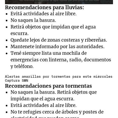
0
Recomendaciones para lluvias:
seconds
Evitá actividades al aire libre.
of
1
No saques la basura.
minute,
Retirá objetos que impidan que el agua
32
seconds
escurra.
Quedate lejos de zonas costeras y ribereñas.
Mantenete informado por las autoridades.
Tené siempre lista una mochila de
emergencias con linterna, radio, documentos
y teléfono.
Alertas amarillas por tormentas para este miércoles
Captura SMN
Recomendaciones para tormentas
No saques la basura. Retirá objetos que
impidan que el agua escurra.
Evitá actividades al aire libre.
No te refugies cerca de árboles y postes de