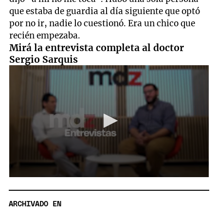
que estaba de guardia al día siguiente que optó
por no ir, nadie lo cuestionó. Era un chico que
recién empezaba.
Mirá la entrevista completa al doctor
Sergio Sarquis
0
seconds
of
13
ARCHIVADO EN
minutes,