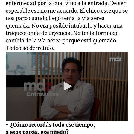
enfermedad por la cual vino a la entrada. De ser
esperable ese no me acuerdo. El chico este que se
nos paró cuando llegó tenía la vía aérea
quemada. No era posible intubarlo y hacer una
traqueotomía de urgencia. No tenía forma de
cambiarle la vía aérea porque está quemado.
Todo eso derretido.
0
- ¿Cómo recordás todo ese tiempo,
seconds
a esos papás, ese miedo?
of