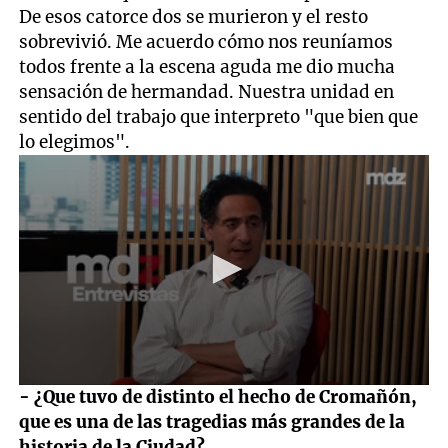
De esos catorce dos se murieron y el resto
sobrevivió. Me acuerdo cómo nos reuníamos
todos frente a la escena aguda me dio mucha
sensación de hermandad. Nuestra unidad en
sentido del trabajo que interpreto "que bien que
lo elegimos".
0
- ¿Que tuvo de distinto el hecho de Cromañón,
seconds
que es una de las tragedias más grandes de la
of
1
historia de la Ciudad?