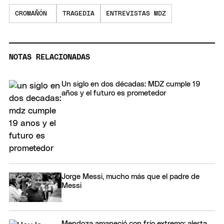
38
seconds
CROMAÑÓN
TRAGEDIA
ENTREVISTAS MDZ
NOTAS RELACIONADAS
Un siglo en dos décadas: MDZ cumple 19
años y el futuro es prometedor
Jorge Messi, mucho más que el padre de
Messi
Mendoza amaneció con frío extremo: alerta