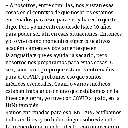
1
- A nosotros, entre comillas, nos gustan esas
minute,
cosas en el contexto de que nosotros estamos
23
seconds
entrenados para eso, para ser y hacer lo que te
digo. Pero yo me entreno desde hace 30 años
para poder ser útil en esas situaciones. Entonces
yo lo viví como momentos súper educativos
académicamente y obviamente que en
la angustia y que es ayudar a sacarlo, pero
nosotros nos preparamos para estas cosas. O
sea, somos un grupo que estamos entrenados
para el COVID, probamos eso que somos
médicos esenciales. Cuando varios médicos
estaban trabajando en uno que estábamos en la
línea de guerra, yo tuve con COVID al palo, en la
H1N1 también.
Somos entrenados para eso. En LAPA estábamos
todos en línea y no hubo ningún sobreviviente.
Lo recuerdo con mucho afecto, con un recuerdo