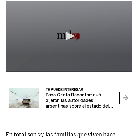
0
seconds
of
3
TE PUEDE INTERESAR
minutes,
Paso Cristo Redentor: qué
10
dijeron las autoridades
seconds
argentinas sobre el estado del
cruce fronterizo
En total son 27 las familias que viven hace