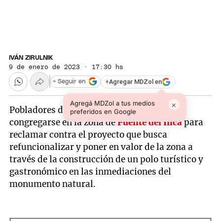
IVÁN ZIRULNIK
9 de enero de 2023 · 17:30 hs
+
Agregar MDZol en
+ Seguir en
Agregá MDZol a tus medios
×
Pobladores de Alta Montaña volvieron a
preferidos en Google
congregarse en la zona de
Puente del Inca
para
reclamar contra el proyecto que busca
refuncionalizar y poner en valor de la zona a
través de la construcción de un polo turístico y
gastronómico en las inmediaciones del
monumento natural.