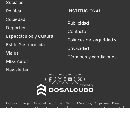
Sociales
Política
INSTITUCIONAL
Sociedad
Publicidad
Deportes
Contacto
Espectáculos y Cultura
Políticas de seguridad y
Estilo Gastronomía
privacidad
Viajes
Términos y condiciones
MDZ Autos
Newsletter
Domicilio legal: Coronel Rodríguez 1260, Mendoza, Argentina. Director
Editorial Responsable: Rubén Rabanal | Propietario: Territorio Digital S.A. |
Registro DNDA N°11804985 | Nº de Edición 6937 | 05 de agosto de 2026
Copyright 2026 MDZol. Todos los derechos reservados.