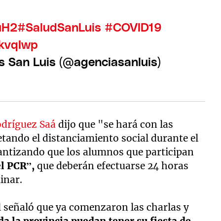
uH2
#SaludSanLuis
#COVID19
ckvqIwp
s San Luis (@agenciasanluis)
odríguez Saá
dijo que "se hará con las
tando el distanciamiento social durante el
arantizando que los alumnos que participan
el PCR”,
que deberán efectuarse 24 horas
inar.
l señaló que ya comenzaron las charlas y