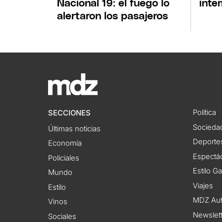
Nacional 19: el fuego lo
inte
alertaron los pasajeros
Política
SECCIONES
Socieda
Últimas noticias
Deporte
Economía
Espectác
Policiales
Estilo G
Mundo
Viajes
Estilo
MDZ Au
Vinos
Newslet
Sociales