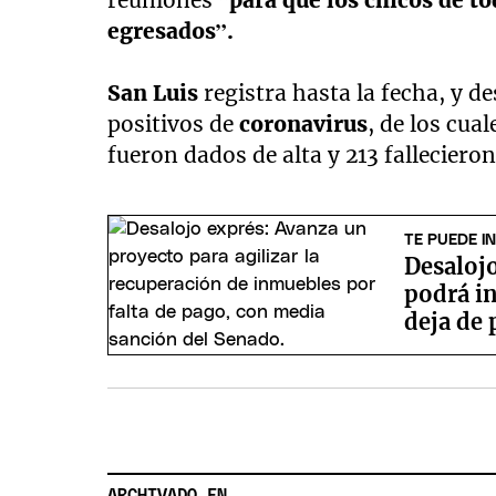
reuniones
“para que los chicos de to
egresados”.
San Luis
registra hasta la fecha, y de
positivos de
coronavirus
, de los cua
fueron dados de alta y 213 fallecieron
TE PUEDE I
Desaloj
podrá in
deja de 
ARCHIVADO EN