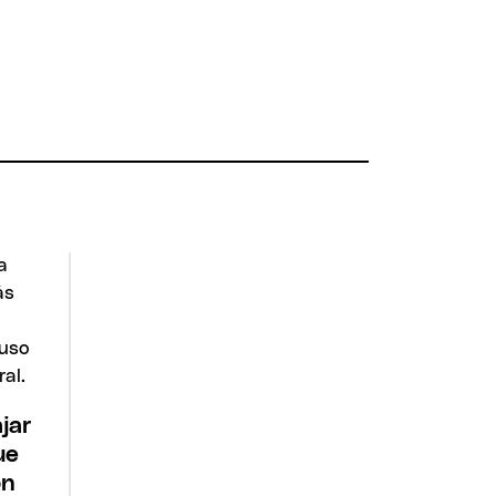
jar
ue
on