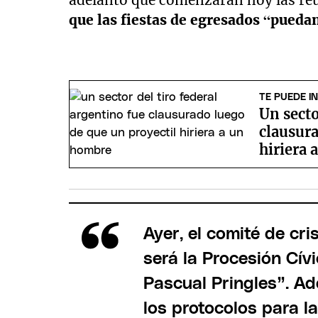
adelantó que comenzarán hoy las reu
que las fiestas de egresados “puedan
TE PUEDE I
Un secto
clausura
hiriera
Ayer, el comité de cr
será la Procesión Cív
Pascual Pringles”. A
los protocolos para l