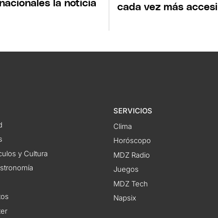
rnacionales la noticia
cada vez más accesi
SERVICIOS
d
Clima
s
Horóscopo
ulos y Cultura
MDZ Radio
astronomía
Juegos
MDZ Tech
tos
Napsix
ter