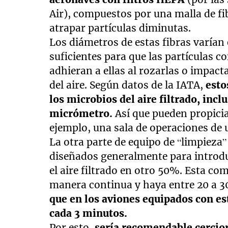
Air), compuestos por una malla de fib
atrapar partículas diminutas.
Los diámetros de estas fibras varían 
suficientes para que las partículas co
adhieran a ellas al rozarlas o impacta
del aire. Según datos de la IATA,
esto
los microbios del aire filtrado, inc
micrómetro.
Así que pueden propicia
ejemplo, una sala de operaciones de 
La otra parte de equipo de “limpieza”
diseñados generalmente para introduc
el aire filtrado en otro 50%. Esta co
manera continua y haya entre 20 a 3
que en los aviones equipados con est
cada 3 minutos.
Por esto,
sería recomendable cerciora