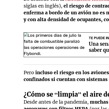
siglas en inglés),
el riesgo de contr
enferma a bordo de un avión no es m
y con alta densidad de ocupantes, c
TE PUEDE I
Una sen
saber q
Pero
incluso el riesgo en los avion
confinados si cuentan con sistemas d
¿Cómo se “limpia” el aire de
Desde antes de la pandemia,
muchas 
aeronaves con filtros HEPA
(por las 