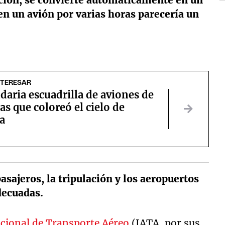
lación, se convierte automáticamente en un
en un avión por varias horas parecería un
NTERESAR
daria escuadrilla de aviones de
as que coloreó el cielo de
a
asajeros, la tripulación y los aeropuertos
decuadas.
cional de Transporte Aéreo
(IATA, por sus