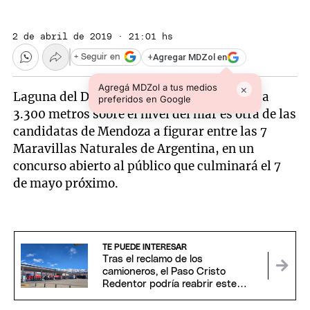
2 de abril de 2019 · 21:01 hs
+
Agregar MDZol en
+ Seguir en
Agregá MDZol a tus medios
×
Laguna del Diamante, una reserva natural a
preferidos en Google
3.300 metros sobre el nivel del mar es otra de las
candidatas de Mendoza a figurar entre las 7
Maravillas Naturales de Argentina, en un
concurso abierto al público que culminará el 7
de mayo próximo.
TE PUEDE INTERESAR
Tras el reclamo de los
camioneros, el Paso Cristo
Redentor podría reabrir este
domingo