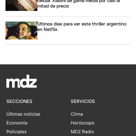
celular Xiaomi de gama media por casi la
mitad de precio
Últimos días para ver este thriller argentino
en Netflix
SECCIONES
SERVICIOS
Últimas noticias
Clima
Economía
Horóscopo
Policiales
MDZ Radio