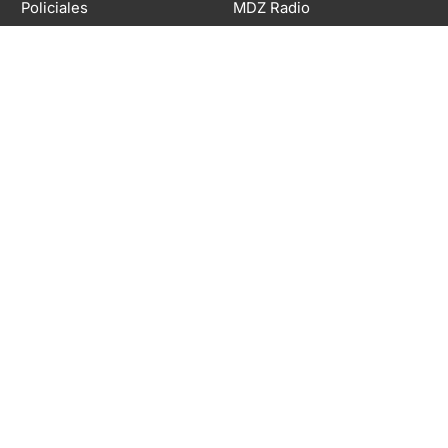
Policiales
MDZ Radio
Mundo
Juegos
Estilo
MDZ Tech
Vinos
Napsix
Sociales
Política
INSTITUCIONAL
Sociedad
Publicidad
Deportes
Contacto
Espectáculos y Cultura
Políticas de seguridad y
Estilo Gastronomía
privacidad
Viajes
Términos y condiciones
MDZ Autos
Newsletter