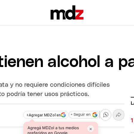
tienen alcohol a pa
ta y no requiere condiciones difíciles
o podría tener usos prácticos.
L
+
Agregar MDZol en
+ Seguir en
Agregá MDZol a tus medios
×
preferidos en Google