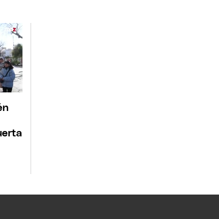
én
uerta