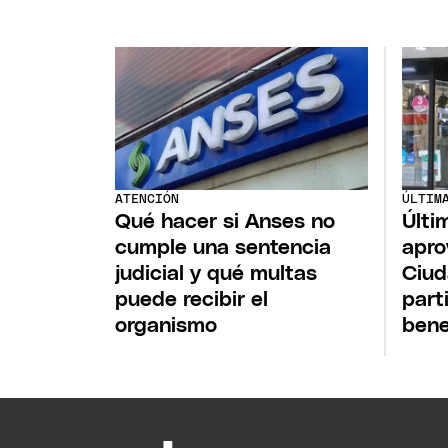
ATENCIÓN
ÚLTIM
Qué hacer si Anses no
Últi
cumple una sentencia
apro
judicial y qué multas
Ciud
puede recibir el
part
organismo
bene