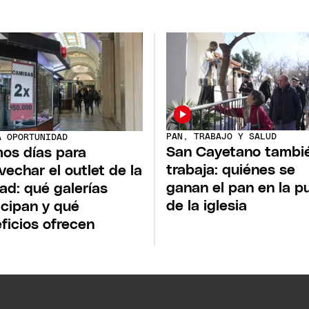
PAN, TRABAJO Y SALUD
A OPORTUNIDAD
San Cayetano tambi
mos días para
trabaja: quiénes se
vechar el outlet de la
ganan el pan en la p
ad: qué galerías
de la iglesia
icipan y qué
ficios ofrecen