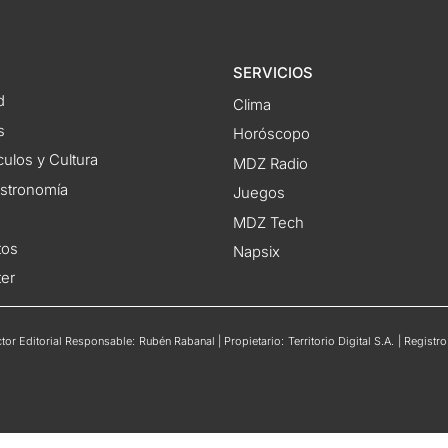
SERVICIOS
d
Clima
s
Horóscopo
ulos y Cultura
MDZ Radio
astronomía
Juegos
MDZ Tech
tos
Napsix
ter
or Editorial Responsable: Rubén Rabanal | Propietario: Territorio Digital S.A. | Regis