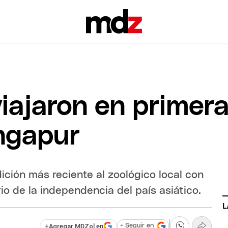
viajaron en primer
ingapur
dición más reciente al zoológico local con
o de la independencia del país asiático.
L
+
Agregar MDZol en
+ Seguir en