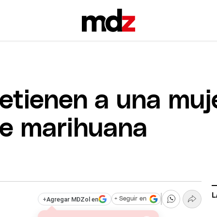
etienen a una muj
e marihuana
L
+
Agregar MDZol en
+ Seguir en