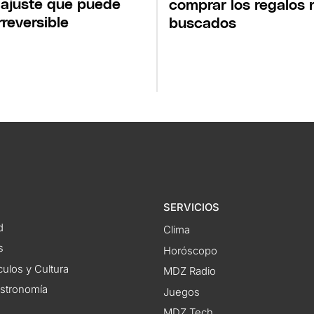
 ajuste que puede
comprar los regalos
rreversible
buscados
SERVICIOS
d
Clima
s
Horóscopo
ulos y Cultura
MDZ Radio
astronomía
Juegos
MDZ Tech