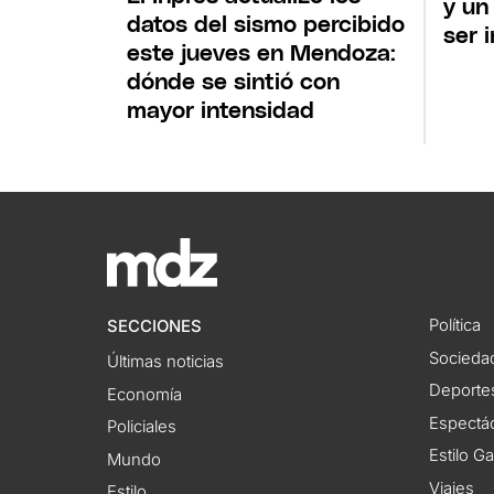
y un
datos del sismo percibido
ser i
este jueves en Mendoza:
dónde se sintió con
mayor intensidad
Política
SECCIONES
Socieda
Últimas noticias
Deporte
Economía
Espectác
Policiales
Estilo G
Mundo
Viajes
Estilo