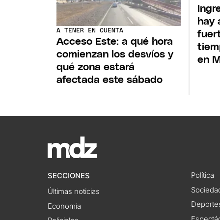
Ingr
hay 
A TENER EN CUENTA
fuert
Acceso Este: a qué hora
tiem
comienzan los desvíos y
en 
qué zona estará
afectada este sábado
Política
SECCIONES
Socieda
Últimas noticias
Deporte
Economía
Espectác