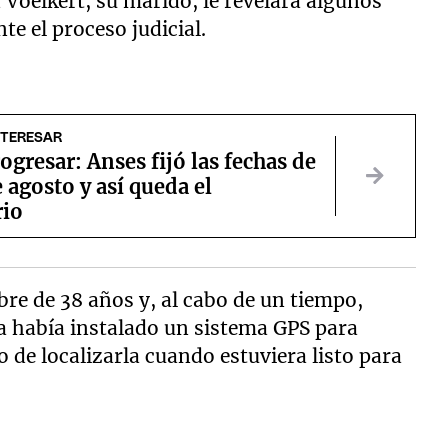
 Voelkert, su marido, le revelara algunos
te el proceso judicial.
NTERESAR
ogresar: Anses fijó las fechas de
 agosto y así queda el
rio
bre de 38 años y, al cabo de un tiempo,
a había instalado un sistema GPS para
 de localizarla cuando estuviera listo para