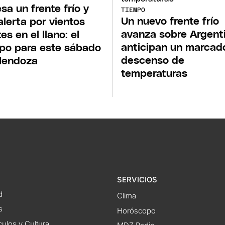
esa un frente frío y
TIEMPO
Un nuevo frente frío
alerta por vientos
avanza sobre Argent
es en el llano: el
anticipan un marcad
po para este sábado
descenso de
Mendoza
temperaturas
SERVICIOS
d
Clima
s
Horóscopo
ulos y Cultura