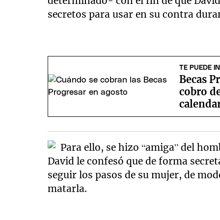
determinado- con el fin de que David
secretos para usar en su contra duran
TE PUEDE I
Becas Pr
cobro de
calenda
Para ello, se hizo “amiga” del hom
David le confesó que de forma secret
seguir los pasos de su mujer, de modo
matarla.