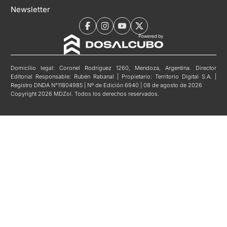
Newsletter
Domicilio legal: Coronel Rodríguez 1260, Mendoza, Argentina. Director
Editorial Responsable: Rubén Rabanal | Propietario: Territorio Digital S.A. |
Registro DNDA N°11804985 | Nº de Edición 6940 | 08 de agosto de 2026
Copyright 2026 MDZol. Todos los derechos reservados.