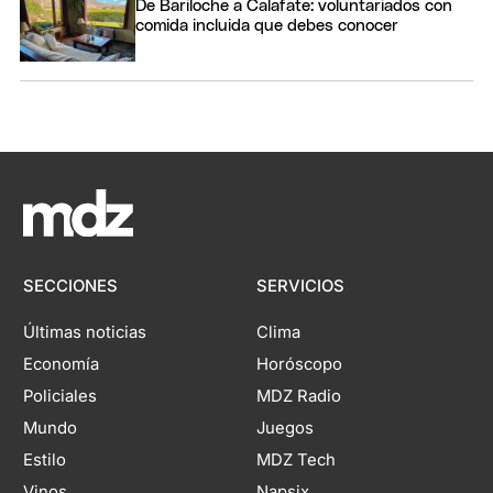
De Bariloche a Calafate: voluntariados con
comida incluida que debes conocer
SECCIONES
SERVICIOS
Últimas noticias
Clima
Economía
Horóscopo
Policiales
MDZ Radio
Mundo
Juegos
Estilo
MDZ Tech
Vinos
Napsix