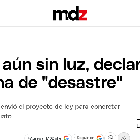
aún sin luz, declar
a de "desastre"
envió el proyecto de ley para concretar
iato.
L
+
Agregar MDZol en
+ Seguir en