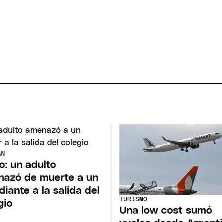
ÁN
o: un adulto
azó de muerte a un
diante a la salida del
TURISMO
gio
Una low cost sumó