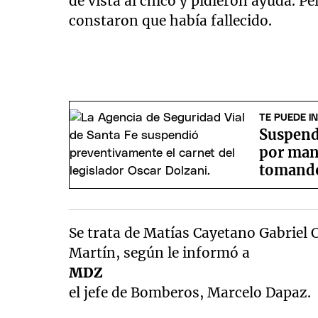
de vista al chico y pidieron ayuda. P
constaron que había fallecido.
TE PUEDE I
Suspende
por mane
tomand
Se trata de Matías Cayetano Gabriel
Martín, según le informó a
MDZ
el jefe de Bomberos, Marcelo Dapaz.