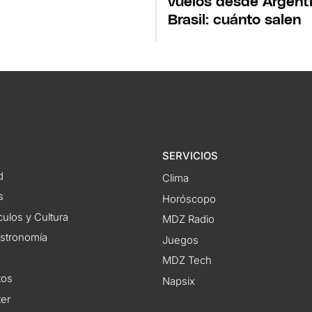
vuelos desde Argent
Brasil: cuánto salen
SERVICIOS
d
Clima
s
Horóscopo
ulos y Cultura
MDZ Radio
astronomía
Juegos
MDZ Tech
tos
Napsix
ter