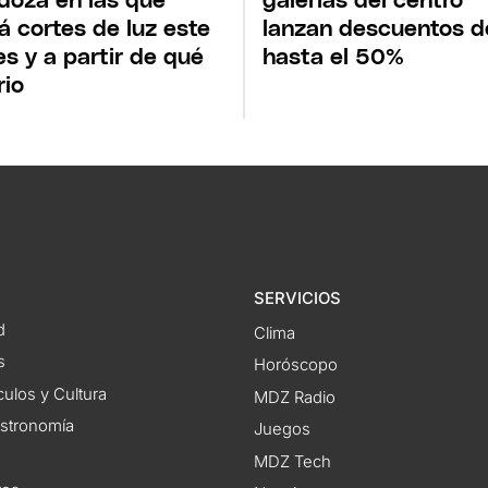
oza en las que
galerías del centro
á cortes de luz este
lanzan descuentos d
es y a partir de qué
hasta el 50%
rio
SERVICIOS
d
Clima
s
Horóscopo
ulos y Cultura
MDZ Radio
astronomía
Juegos
MDZ Tech