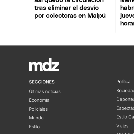
así quedó la circulación
Mend
tras eliminar el desvío
habr
por colectoras en Maipú
juev
hora
Política
SECCIONES
Socieda
Últimas noticias
Deporte
Economía
Espectác
Policiales
Estilo G
Mundo
Viajes
Estilo