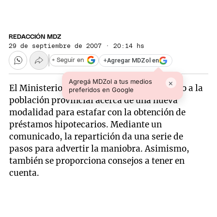
REDACCIÓN MDZ
29 de septiembre de 2007 · 20:14 hs
+
Agregar MDZol en
+ Seguir en
Agregá MDZol a tus medios
×
El Ministerio de Seguridad está advirtiendo a la
preferidos en Google
población provincial acerca de una nueva
modalidad para estafar con la obtención de
préstamos hipotecarios. Mediante un
comunicado, la repartición da una serie de
pasos para advertir la maniobra. Asimismo,
también se proporciona consejos a tener en
cuenta.