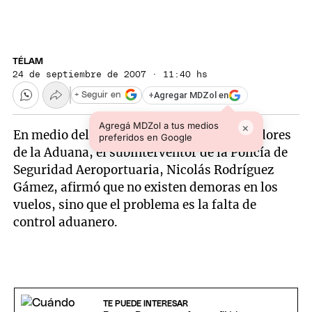
TÉLAM
24 de septiembre de 2007 · 11:40 hs
+
Agregar MDZol en
+ Seguir en
Agregá MDZol a tus medios
×
En medio del paro que realizan los trabajadores
preferidos en Google
de la Aduana, el subinterventor de la Policía de
Seguridad Aeroportuaria, Nicolás Rodríguez
Gámez, afirmó que no existen demoras en los
vuelos, sino que el problema es la falta de
control aduanero.
TE PUEDE INTERESAR