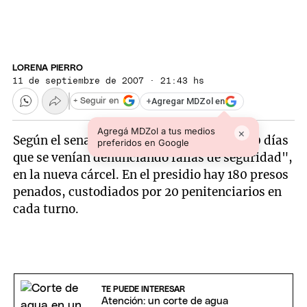
LORENA PIERRO
11 de septiembre de 2007 · 21:43 hs
+
Agregar MDZol en
+ Seguir en
Agregá MDZol a tus medios
×
Según el senador Daniel Cassia, "hacían 30 días
preferidos en Google
que se venían denunciando fallas de seguridad",
en la nueva cárcel. En el presidio hay 180 presos
penados, custodiados por 20 penitenciarios en
cada turno.
TE PUEDE INTERESAR
Atención: un corte de agua