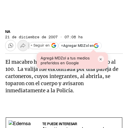
NA
21 de diciembre de 2007 · 07:08 hs
+
Agregar MDZol en
+ Seguir en
Agregá MDZol a tus medios
×
El macabro hallazgo tuvo lugar en Camargo al
preferidos en Google
100. La valija fue encontrada por una pareja de
cartoneros, cuyos integrantes, al abrirla, se
toparon con el cuerpo y avisaron
inmediatamente a la Policía.
TE PUEDE INTERESAR