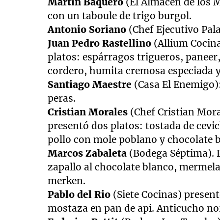
Martín Baquero
(El Almacén de los 
con un taboule de trigo burgol.
Antonio Soriano
(Chef Ejecutivo Pal
Juan Pedro Rastellino
(Allium Cocina
platos: espárragos trigueros, paneer,
cordero, humita cremosa especiada 
Santiago Maestre
(Casa El Enemigo)
peras.
Cristian Morales
(Chef Cristian Mora
presentó dos platos: tostada de cevi
pollo con mole poblano y chocolate 
Marcos Zabaleta
(Bodega Séptima). P
zapallo al chocolate blanco, mermela
merken.
Pablo del Rio
(Siete Cocinas) present
mostaza en pan de api. Anticucho nor