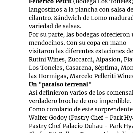
Federico Pettit
(Bodega Los Toneles)
langostinos a la plancha con salsa d
cilantro. Sándwich de Lomo madurado
variedad de salsas.
Por su parte, las bodegas ofrecieron
mendocinos. Con su copa en mano - co
visitaron las diferentes estaciones d
Rutini Wines, Zuccardi, Alpasion, Piat
Los Toneles, Casarena, Séptima, Mont
las Hormigas, Marcelo Pelleriti Wine
Un "paraíso terrenal"
Así definieron varios de los comensal
verdadero broche de oro imperdible.
Como corolario de este sorprendente 
Walter Godoy (Pastry Chef - Park Hy
Pastry Chef Palacio Duhau - Park Hya