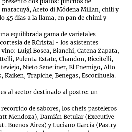
 presentó dos platos: pinchos de
e maracuyá, Aceto di Módena Millan, chili y
 45 días a la llama, en pan de chimi y
 una equilibrada gama de varietales
rtesía de RCristal - los asistentes
e vino: Luigi Bosca, Bianchi, Catena Zapata,
telli, Pulenta Estate, Chandon, Riccitelli,
eviejo, Nieto Senetiner, El Enemigo, Alto
s, Kaiken, Trapiche, Benegas, Escorihuela.
es al sector destinado al postre: un
recorrido de sabores, los chefs pasteleros
att Mendoza), Damián Betular (Executive
tt Buenos Aires) y Luciano García (Pastry