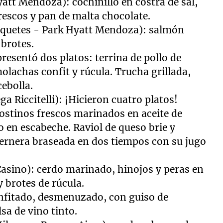
yatt Mendoza): cochinillo en costra de sal,
rescos y pan de malta chocolate.
quetes - Park Hyatt Mendoza): salmón
 brotes.
resentó dos platos: terrina de pollo de
achas confit y rúcula. Trucha grillada,
cebolla.
a Riccitelli): ¡Hicieron cuatro platos!
ostinos frescos marinados en aceite de
 en escabeche. Raviol de queso brie y
Ternera braseada en dos tiempos con su jugo
sino): cerdo marinado, hinojos y peras en
y brotes de rúcula.
nfitado, desmenuzado, con guiso de
sa de vino tinto.