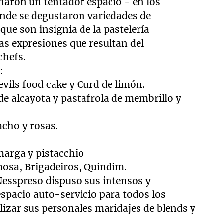
eñaron un tentador espacio - en los
onde se degustaron variedades de
que son insignia de la pastelería
s expresiones que resultan del
chefs.
:
evils food cake y Curd de limón.
de alcayota y pastafrola de membrillo y
acho y rosas.
marga y pistacchio
mosa, Brigadeiros, Quindim.
esspreso dispuso sus intensos y
espacio auto-servicio para todos los
lizar sus personales maridajes de blends y