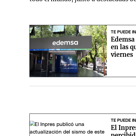
TE PUEDE I
Edemsa 
en las q
viernes
TE PUEDE I
El Inpre
percibi