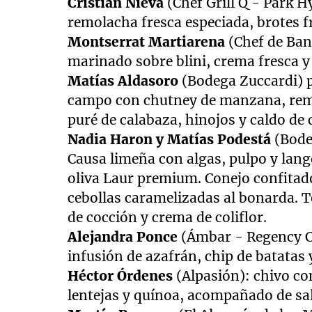
Cristian Nieva
(Chef Grill Q - Park H
remolacha fresca especiada, brotes f
Montserrat Martiarena
(Chef de Ban
marinado sobre blini, crema fresca y
Matías Aldasoro
(Bodega Zuccardi) p
campo con chutney de manzana, remol
puré de calabaza, hinojos y caldo de 
Nadia Haron y Matías Podestá
(Bodeg
Causa limeña con algas, pulpo y lang
oliva Laur premium. Conejo confitado
cebollas caramelizadas al bonarda. 
de cocción y crema de coliflor.
Alejandra Ponce
(Ámbar - Regency Ca
infusión de azafrán, chip de batatas 
Héctor Órdenes
(Alpasión): chivo co
lentejas y quínoa, acompañado de sal