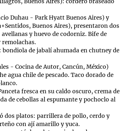
Milagros, Buenos Aires): cordero braseado
acio Duhau - Park Hyatt Buenos Aires) y
+Sentidos, Buenos Aires), presentaron dos
 avellanas y huevo de codorniz. Bife de
y remolachas.
: bondiola de jabalí ahumada en chutney de
les - Cocina de Autor, Cancún, México)
che agua chile de pescado. Taco dorado de
blanco.
anceta fresca en su caldo oscuro, crema de
da de cebollas al espumante y pochoclo al
ó dos platos: parrillera de pollo, cerdo y
teño con ají amarillo y yuca.