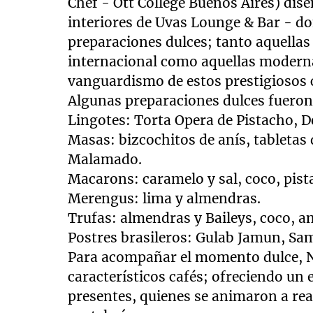
Chef - Ott College Buenos Aires) dis
interiores de Uvas Lounge & Bar - d
preparaciones dulces; tanto aquellas 
internacional como aquellas moderna
vanguardismo de estos prestigiosos 
Algunas preparaciones dulces fueron
Lingotes: Torta Opera de Pistacho, D
Masas: bizcochitos de anís, tabletas 
Malamado.
Macarons: caramelo y sal, coco, pist
Merengus: lima y almendras.
Trufas: almendras y Baileys, coco, a
Postres brasileros: Gulab Jamun, Sa
Para acompañar el momento dulce, N
característicos cafés; ofreciendo un 
presentes, quienes se animaron a rea