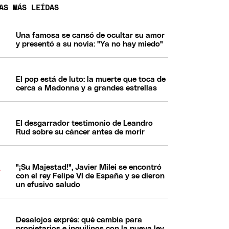
AS MÁS LEÍDAS
Una famosa se cansó de ocultar su amor
y presentó a su novia: "Ya no hay miedo"
El pop está de luto: la muerte que toca de
cerca a Madonna y a grandes estrellas
El desgarrador testimonio de Leandro
Rud sobre su cáncer antes de morir
"¡Su Majestad!", Javier Milei se encontró
con el rey Felipe VI de España y se dieron
un efusivo saludo
Desalojos exprés: qué cambia para
propietarios e inquilinos con la nueva ley