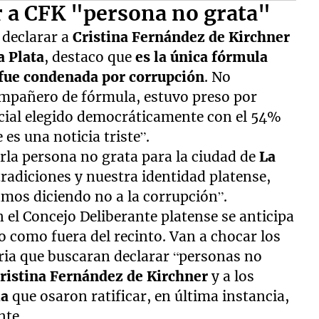
r a CFK "persona no grata"
 declarar a
Cristina Fernández de Kirchner
a Plata
, destaco que
es la única fórmula
 fue condenada por corrupción
. No
ompañero de fórmula, estuvo preso por
cial elegido democráticamente con el 54%
es una noticia triste”.
arla persona no grata para la ciudad de
La
radiciones y nuestra identidad platense,
amos diciendo no a la corrupción”.
n el Concejo Deliberante platense se anticipa
o como fuera del recinto. Van a chocar los
ria que buscaran declarar “personas no
Cristina Fernández de Kirchner
y a los
ia
que osaron ratificar, en última instancia,
nte.