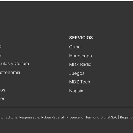
SERVICIOS
d
Clima
s
Horóscopo
ulos y Cultura
MDZ Radio
astronomía
Juegos
MDZ Tech
tos
Napsix
ter
or Editorial Responsable: Rubén Rabanal | Propietario: Territorio Digital S.A. | Regis