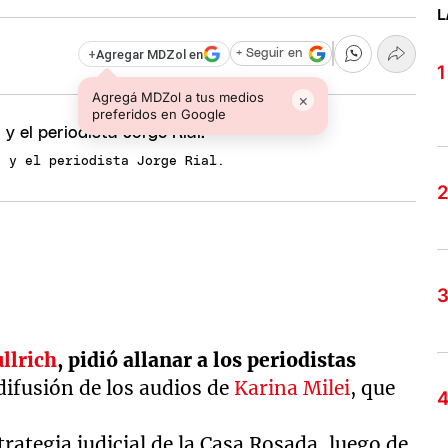
L
+
Agregar MDZol en
+ Seguir en
Agregá MDZol a tus medios
×
preferidos en Google
, y el periodista Jorge Rial.
ullrich
, pidió allanar a los periodistas
a difusión de los audios de
Karina Milei
, que
strategia judicial de la Casa Rosada, luego de