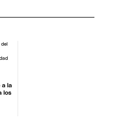
:
 a la
a los