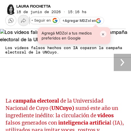
LAURA FIOCHETTA
18 de junio de 2026 · 15:16 hs
+
Agregar MDZol en
+ Seguir en
Agregá MDZol a tus medios
×
preferidos en Google
Los videos falsos hechos con IA coparon la campaña
electoral de la UNCuyo.
La
campaña electoral
de la Universidad
Nacional de Cuyo
(
UNCuyo)
sumó este año un
ingrediente inédito: la circulación de
videos
falsos generados con
inteligencia artificia
l (IA),
utilizados para imitar voces, rostros y