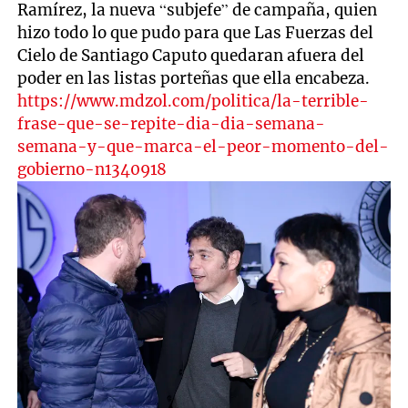
Ramírez, la nueva “subjefe” de campaña, quien
hizo todo lo que pudo para que Las Fuerzas del
Cielo de Santiago Caputo quedaran afuera del
poder en las listas porteñas que ella encabeza.
https://www.mdzol.com/politica/la-terrible-
frase-que-se-repite-dia-dia-semana-
semana-y-que-marca-el-peor-momento-del-
gobierno-n1340918