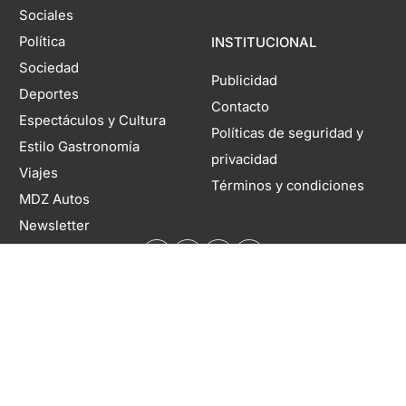
Sociales
Política
INSTITUCIONAL
Sociedad
Publicidad
Deportes
Contacto
Espectáculos y Cultura
Políticas de seguridad y
Estilo Gastronomía
privacidad
Viajes
Términos y condiciones
MDZ Autos
Newsletter
Domicilio legal: Coronel Rodríguez 1260, Mendoza, Argentina. Director
Editorial Responsable: Rubén Rabanal | Propietario: Territorio Digital S.A. |
Registro DNDA N°11804985 | Nº de Edición 6941 | 10 de agosto de 2026
Copyright 2026 MDZol. Todos los derechos reservados.