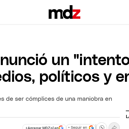
enunció un "intent
dios, políticos y 
res de ser cómplices de una maniobra en
L
+
Agregar MDZol en
+ Seguir en