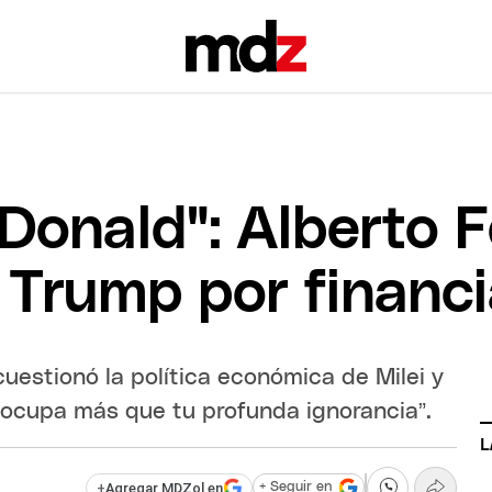
 Donald": Alberto 
 Trump por financi
uestionó la política económica de Milei y
eocupa más que tu profunda ignorancia”.
L
+
Agregar MDZol en
+ Seguir en