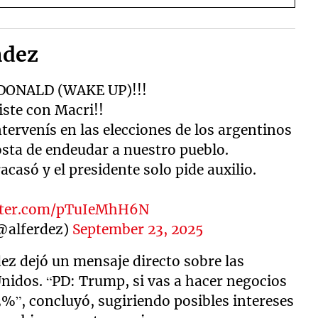
ndez
DONALD (WAKE UP)!!!
ciste con Macri!!
ntervenís en las elecciones de los argentinos
sta de endeudar a nuestro pueblo.
asó y el presidente solo pide auxilio.
itter.com/pTuIeMhH6N
@alferdez)
September 23, 2025
dez dejó un mensaje directo sobre las
nidos. “PD: Trump, si vas a hacer negocios
3%”, concluyó, sugiriendo posibles intereses