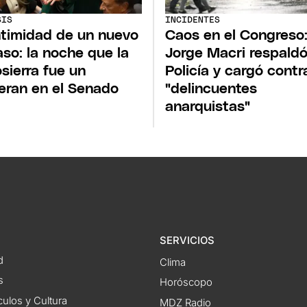
SIS
INCIDENTES
ntimidad de un nuevo
Caos en el Congreso
aso: la noche que la
Jorge Macri respaldó
sierra fue un
Policía y cargó contr
ran en el Senado
"delincuentes
anarquistas"
SERVICIOS
d
Clima
s
Horóscopo
ulos y Cultura
MDZ Radio