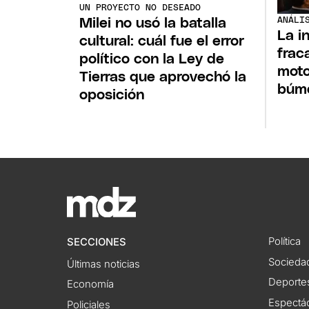
UN PROYECTO NO DESEADO
ANÁLI
Milei no usó la batalla
La i
cultural: cuál fue el error
frac
político con la Ley de
moto
Tierras que aprovechó la
búme
oposición
Política
SECCIONES
Socieda
Últimas noticias
Deporte
Economía
Espectác
Policiales