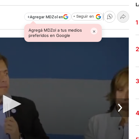
L
+
Agregar MDZol en
+ Seguir en
Agregá MDZol a tus medios
×
preferidos en Google