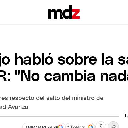
o habló sobre la s
CR: "No cambia nad
es respecto del salto del ministro de
tad Avanza.
L
+
Agregar MDZol en
+ Seguir en