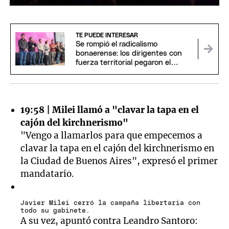
0
seconds
of
7
TE PUEDE INTERESAR
seconds
Se rompió el radicalismo
bonaerense: los dirigentes con
fuerza territorial pegaron el
portazo
19:58 | Milei llamó a "clavar la tapa en el
cajón del kirchnerismo"
"Vengo a llamarlos para que empecemos a
clavar la tapa en el cajón del kirchnerismo en
la Ciudad de Buenos Aires", expresó el primer
mandatario.
Javier Milei cerró la campaña libertaria con
todo su gabinete.
A su vez, apuntó contra Leandro Santoro: