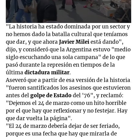
0
"La historia ha estado dominada por un sector y
seconds
no hemos dado la batalla cultural que teníamos
of
46
que dar, y que ahora
Javier Milei
está dando",
seconds
dijo, y consideró que la Argentina estuvo "medio
siglo escuchando una sola campana" de lo que
pasó durante la represión en tiempos de la
última
dictadura militar
.
Aseveró que a partir de esa versión de la historia
"fueron santificados los asesinos que estuvieron
antes del
golpe de Estado
del '76", y reclamó:
"Dejemos el 24 de marzo como un hito horrible
por el que hay que reflexionar y no festejar. Hay
que dar vuelta la página".
"El 24 de marzo debería dejar de ser feriado,
porque es una fecha que hay que mirarla de