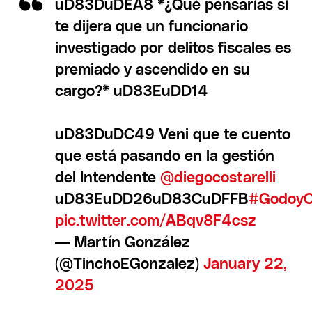
uD83DuDEA8 *¿Qué pensarías si
te dijera que un funcionario
investigado por delitos fiscales es
premiado y ascendido en su
cargo?* uD83EuDD14
uD83DuDC49 Veni que te cuento
que está pasando en la gestión
del Intendente
@diegocostarelli
uD83EuDD26uD83CuDFFB
#GodoyC
pic.twitter.com/ABqv8F4csz
— Martín González
(@TinchoEGonzalez)
January 22,
2025