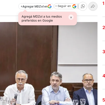
+
Agregar MDZol en
+ Seguir en
Agregá MDZol a tus medios
×
preferidos en Google