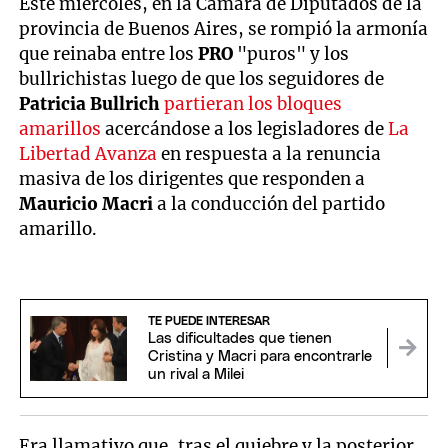
Este miércoles, en la Cámara de Diputados de la
provincia de Buenos Aires, se rompió la armonía
que reinaba entre los
PRO
"puros" y los
bullrichistas luego de que los seguidores de
Patricia Bullrich
partieran los bloques
amarillos
acercándose a los legisladores de
La
Libertad Avanza
en respuesta a la renuncia
masiva de los dirigentes que responden a
Mauricio Macri
a la conducción del partido
amarillo.
TE PUEDE INTERESAR
Las dificultades que tienen
Cristina y Macri para encontrarle
un rival a Milei
Era llamativo que, tras el quiebre y la posterior